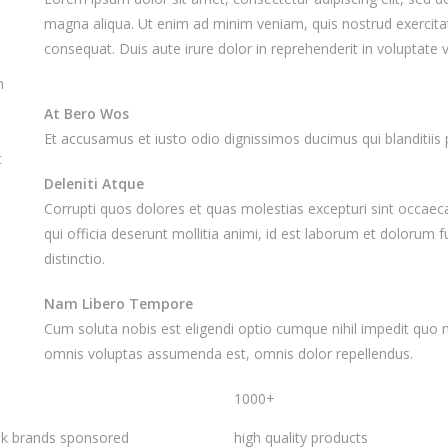
magna aliqua. Ut enim ad minim veniam, quis nostrud exercitat
consequat. Duis aute irure dolor in reprehenderit in voluptate ve
n
At Bero Wos
Et accusamus et iusto odio dignissimos ducimus qui blanditii
t
Deleniti Atque
Corrupti quos dolores et quas molestias excepturi sint occaecat
qui officia deserunt mollitia animi, id est laborum et dolorum 
distinctio.
Nam Libero Tempore
Cum soluta nobis est eligendi optio cumque nihil impedit quo
omnis voluptas assumenda est, omnis dolor repellendus.
1000+
nk brands sponsored
high quality products