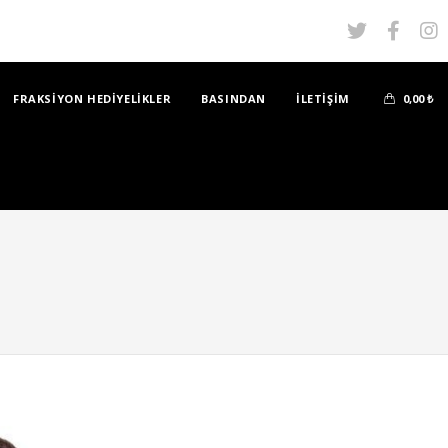
FRAKSİYON HEDİYELİKLER
BASINDAN
İLETİŞİM
0,00
₺