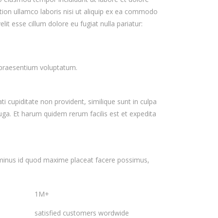
ion ullamco laboris nisi ut aliquip ex ea commodo
lit esse cillum dolore eu fugiat nulla pariatur:
s praesentium voluptatum.
i cupiditate non provident, similique sunt in culpa
fuga. Et harum quidem rerum facilis est et expedita
 minus id quod maxime placeat facere possimus,
1M+
satisfied customers wordwide