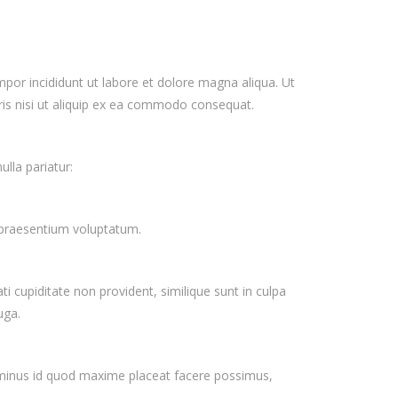
mpor incididunt ut labore et dolore magna aliqua. Ut
ris nisi ut aliquip ex ea commodo consequat.
ulla pariatur:
s praesentium voluptatum.
i cupiditate non provident, similique sunt in culpa
uga.
 minus id quod maxime placeat facere possimus,