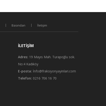
Basından
İletişim
İLETIŞIM
Adres:
19 Mayıs Mah. Turapoğlu sok.
No:4 Kadıköy
E-posta:
İnfo@fraksiyonyayinlari.com
Telefon:
0216 706 16 70