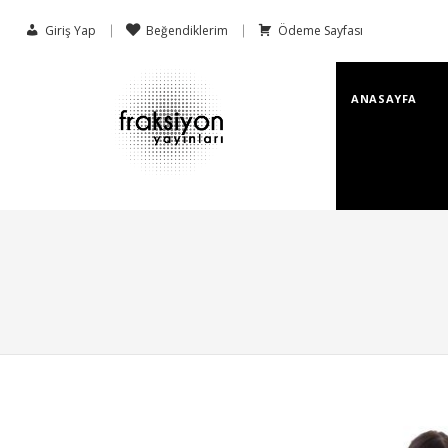
Giriş Yap
Beğendiklerim
Ödeme Sayfası
ANASAYFA