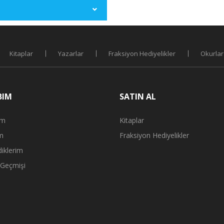
Kitaplar
Yazarlar
Fraksiyon Hediyelikler
Okurlar
BIM
SATIN AL
ım
Kitaplar
m
Fraksiyon Hediyelikler
iklerim
 Geçmişi