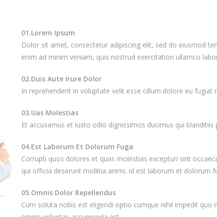
01.Lorem Ipsum
Dolor sit amet, consectetur adipiscing elit, sed do eiusmod te
enim ad minim veniam, quis nostrud exercitation ullamco labo
02.Duis Aute Irure Dolor
In reprehenderit in voluptate velit esse cillum dolore eu fugiat n
03.Uas Molestias
Et accusamus et iusto odio dignissimos ducimus qui blanditii
04.Est Laborum Et Dolorum Fuga
Corrupti quos dolores et quas molestias excepturi sint occaecat
qui officia deserunt mollitia animi, id est laborum et dolorum f
05.Omnis Dolor Repellendus
Cum soluta nobis est eligendi optio cumque nihil impedit quo
omnis voluptas assumenda est..