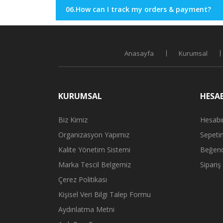
06.How can I track my orders & payment?
Anasayfa
Kurumsal
KURUMSAL
HESA
Biz Kimiz
Hesab
Organizasyon Yapımız
Sepeti
Kalite Yönetim Sistemi
Beğend
Marka Tescil Belgemiz
Sipariş
Çerez Politikası
Kişisel Veri Bilgi Talep Formu
Aydınlatma Metni