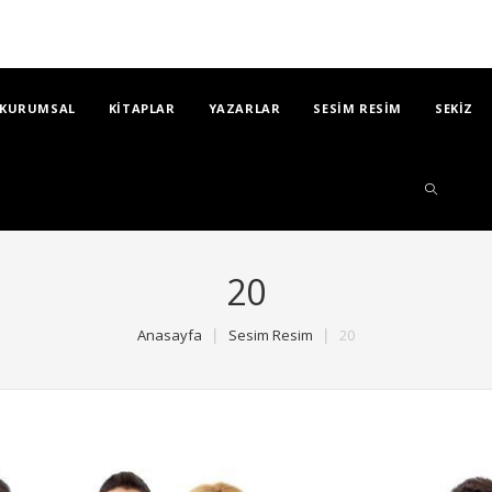
KURUMSAL
KİTAPLAR
YAZARLAR
SESİM RESİM
SEKİZ
20
Anasayfa
Sesim Resim
20