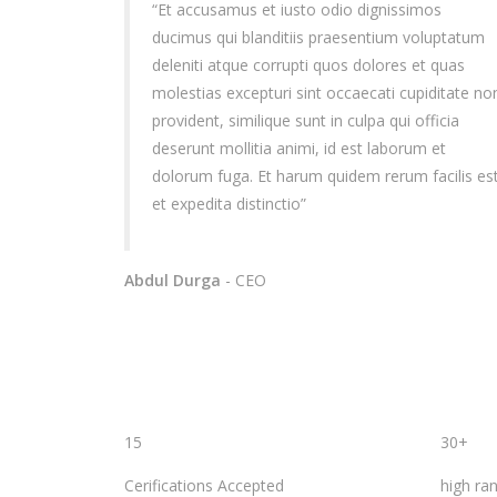
“Et accusamus et iusto odio dignissimos
ducimus qui blanditiis praesentium voluptatum
deleniti atque corrupti quos dolores et quas
molestias excepturi sint occaecati cupiditate no
provident, similique sunt in culpa qui officia
deserunt mollitia animi, id est laborum et
dolorum fuga. Et harum quidem rerum facilis es
et expedita distinctio”
Abdul Durga
- CEO
15
30+
Cerifications Accepted
high ra