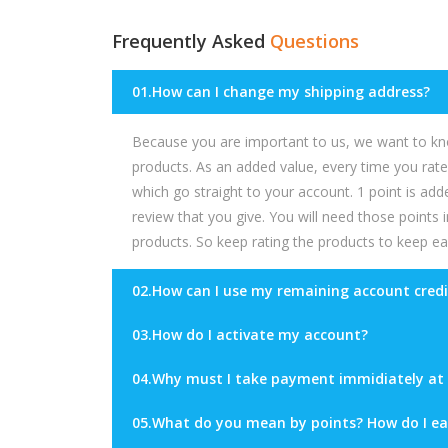
Frequently Asked
Questions
01.How can I change my shipping address?
Because you are important to us, we want to kn
products. As an added value, every time you rat
which go straight to your account. 1 point is ad
review that you give. You will need those points
products. So keep rating the products to keep ea
02.How can I use my remaining account credi
03.How do I activate my account?
04.Why must I take payment immidiately at
05.What do you mean by points? How do I ea