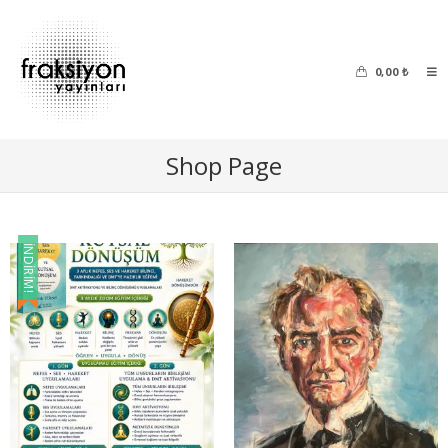
0,00
₺
Shop Page
İNDIRIM!