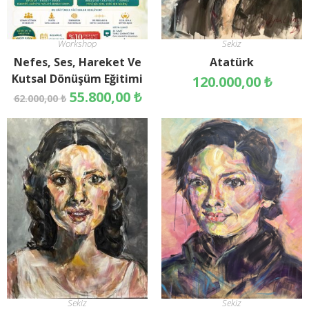
Workshop
Sekiz
Nefes, Ses, Hareket Ve
Atatürk
Kutsal Dönüşüm Eğitimi
120.000,00
₺
55.800,00
₺
62.000,00
₺
Sekiz
Sekiz