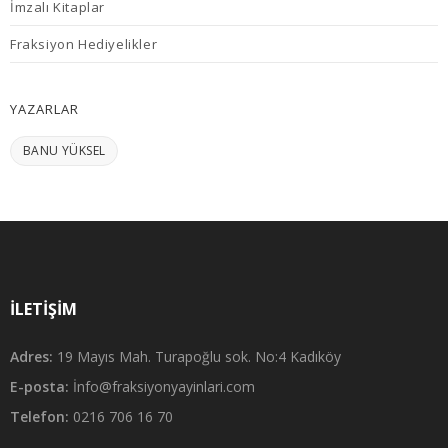
İmzalı Kitaplar
Fraksiyon Hediyelikler
YAZARLAR
BANU YÜKSEL
İLETIŞIM
Adres:
19 Mayıs Mah. Turapoğlu sok. No:4 Kadıköy
E-posta:
İnfo@fraksiyonyayinlari.com
Telefon:
0216 706 16 70