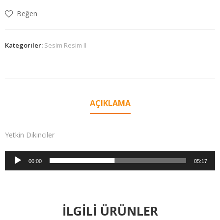
Beğen
Kategoriler:
Sesim Resim ll
AÇIKLAMA
Yetkin Dikinciler
Ses
00:00
05:17
oynatıcı
İLGILI ÜRÜNLER