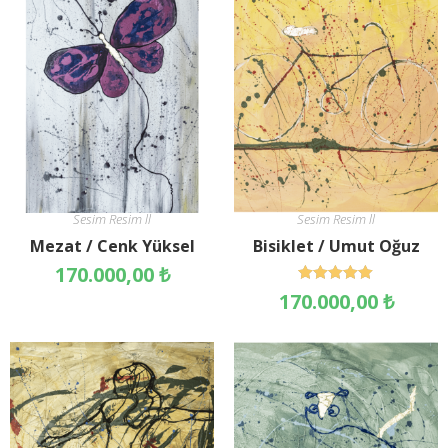
Sesim Resim ll
Sesim Resim ll
Mezat / Cenk Yüksel
Bisiklet / Umut Oğuz
170.000,00
₺
5 üzerinden
170.000,00
₺
5.00
oy aldı