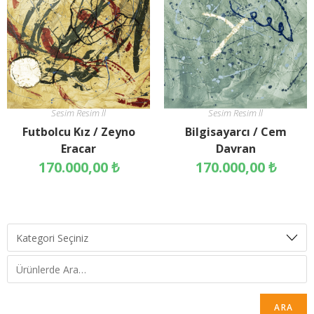
Sesim Resim ll
Sesim Resim ll
Futbolcu Kız / Zeyno
Bilgisayarcı / Cem
Eracar
Davran
170.000,00
₺
170.000,00
₺
ARA