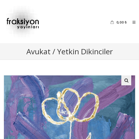
0,00
₺
Avukat / Yetkin Dikinciler