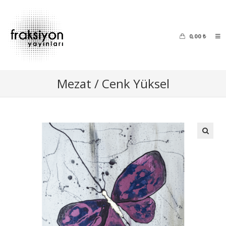
0,00
₺
Mezat / Cenk Yüksel