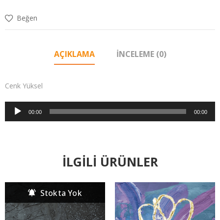
Beğen
AÇIKLAMA
İNCELEME (0)
Cenk Yüksel
Ses
00:00
00:00
oynatıcı
İLGILI ÜRÜNLER
Stokta Yok