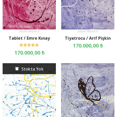
Sesim Resim ll
Sesim Resim ll
Tablet / Emre Kınay
Tiyatrocu / Arif Pişkin
170.000,00
₺
5 üzerinden
170.000,00
₺
5.00
oy aldı
Stokta Yok