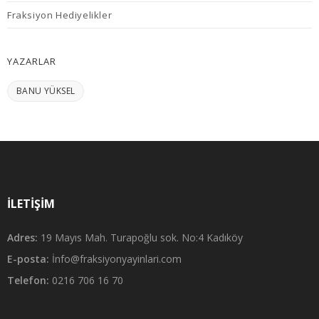
Fraksiyon Hediyelikler
YAZARLAR
BANU YÜKSEL
İLETIŞIM
Adres:
19 Mayıs Mah. Turapoğlu sok. No:4 Kadıköy
E-posta:
İnfo@fraksiyonyayinlari.com
Telefon:
0216 706 16 70