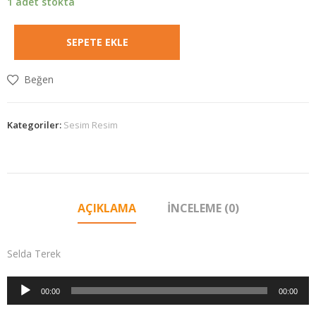
1 adet stokta
SEPETE EKLE
Beğen
Kategoriler:
Sesim Resim
AÇIKLAMA
İNCELEME (0)
Selda Terek
Ses
00:00
00:00
oynatıcı