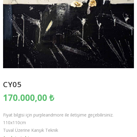
CY05
170.000,00
₺
Fiyat bilgisi için purpleandmore ile iletişime geçebilirsiniz.
110x110cm
Tuval Üzerine Karışık Teknik