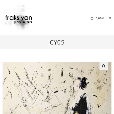
0,00
₺
CY05