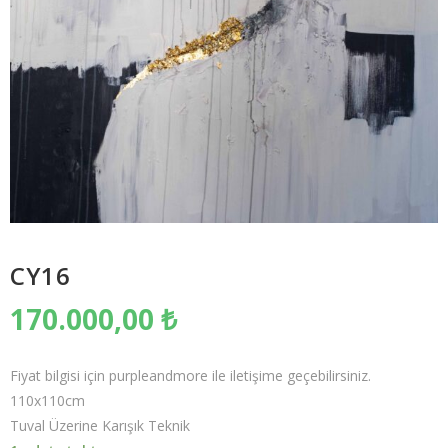
CY16
170.000,00
₺
Fiyat bilgisi için purpleandmore ile iletişime geçebilirsiniz.
110x110cm
Tuval Üzerine Karışık Teknik