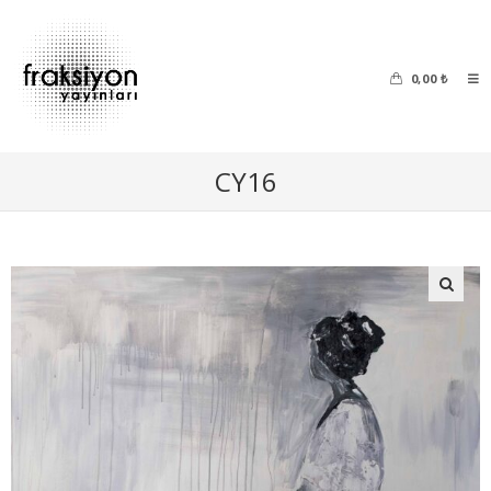
0,00
₺
CY16