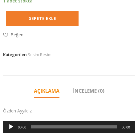
1 adet stokta
SEPETE EKLE
Beğen
Kategoriler:
Sesim Resim
AÇIKLAMA
İNCELEME (0)
Özden Ayyıldız
Ses
00:00
00:00
oynatıcı